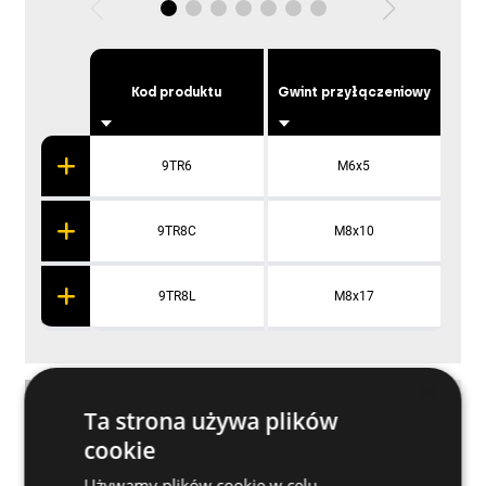
Kod produktu
Gwint przyłączeniowy
Pu
9TR6
M6x5
9TR8C
M8x10
9TR8L
M8x17
×
Zastosowanie
Ta strona używa plików
cookie
Dalsze specyfikacje
Używamy plików cookie w celu