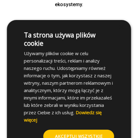
ekosystemy.
×
Ta strona używa plików
cookie
Używamy plików cookie w celu
personalizacji treści, reklam i analizy
naszego ruchu. Udostępniamy również
Certyfikat REACH
informacje o tym, jak korzystasz z naszej
witryny, naszym partnerom reklamowym i
Działamy zgodnie z europejskim rozporządzeniem
analitycznym, którzy mogą łączyć je z
REACH (Rejestracja, Ocena, Autoryzacja i
innymi informacjami, które im przekazałeś
Ograniczenie Chemikaliów). Zapewnia to właściwe
lub które zebrali w wyniku korzystania
zarządzanie substancjami chemicznymi w naszych
przez Ciebie z ich usług.
Dowiedz się
produktach i procesach, chroniąc zdrowie ludzi oraz
więcej
środowisko zgodnie ze standardami Unii Europejskiej.
AKCEPTUJ WSZYSTKIE