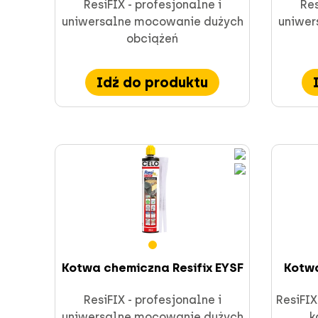
Mocowania i kotwy
ResiFIX - profesjonalne i
Res
uniwersalne mocowanie dużych
uniwer
obciążeń
Idź do produktu
Elementy instalacyjne
Przestarzałe
Mocowanie bezpośrednie
FORCE ONE+
Kotwa chemiczna Resifix EYSF
Kotwa
ResiFIX - profesjonalne i
ResiFIX
uniwersalne mocowanie dużych
k