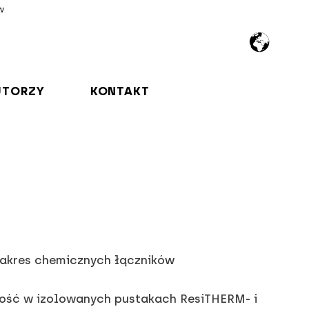
w
UTORZY
KONTAKT
zakres chemicznych łączników
łość w izolowanych pustakach ResiTHERM- i