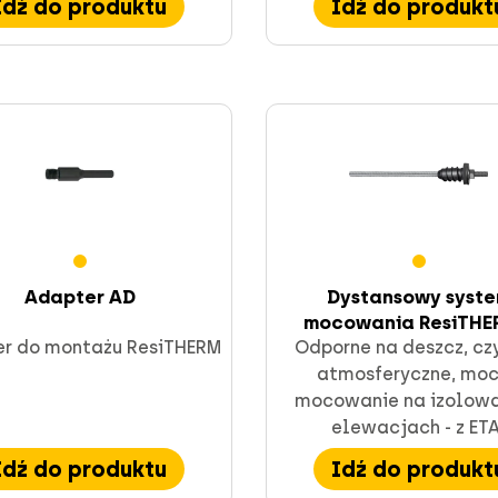
Idź do produktu
Idź do produkt
Adapter AD
Dystansowy syst
mocowania ResiTHER
r do montażu ResiTHERM
Odporne na deszcz, czy
atmosferyczne, mo
mocowanie na izolow
elewacjach - z ETA
Idź do produktu
Idź do produkt