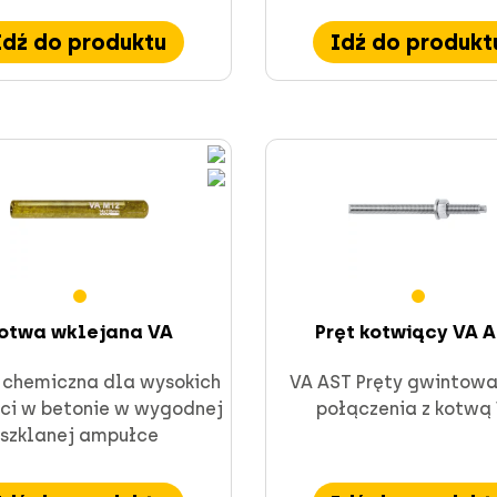
Idź do produktu
Idź do produkt
otwa wklejana VA
Pręt kotwiący VA 
chemiczna dla wysokich
VA AST Pręty gwintowa
ci w betonie w wygodnej
połączenia z kotwą
szklanej ampułce