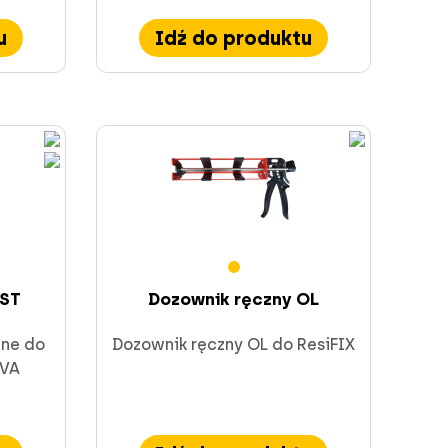
u
Idź do produktu
AST
Dozownik ręczny OL
ne do
Dozownik ręczny OL do ResiFIX
 VA