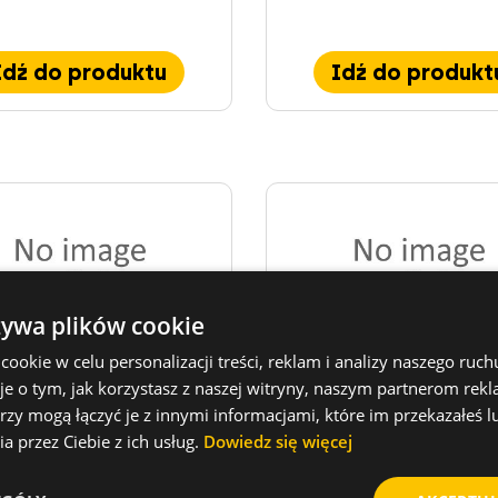
Idź do produktu
Idź do produkt
żywa plików cookie
okie w celu personalizacji treści, reklam i analizy naszego ru
je o tym, jak korzystasz z naszej witryny, naszym partnerom re
tka do czyszczenia RBS
Przedłużka MRBKV dl
rzy mogą łączyć je z innymi informacjami, które im przekazałeś l
a przez Ciebie z ich usług.
Dowiedz się więcej
tka do czyszczenia dla
Akcesoria do szczot
RESIFIX
czyszczącej RBS do Re