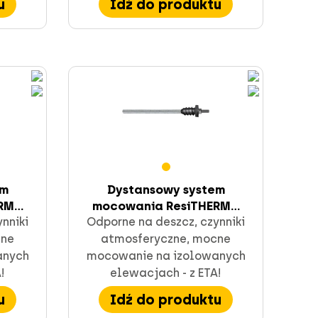
u
Idź do produktu
em
Dystansowy system
M...
mocowania ResiTHERM...
nniki
Odporne na deszcz, czynniki
cne
atmosferyczne, mocne
anych
mocowanie na izolowanych
!
elewacjach - z ETA!
u
Idź do produktu