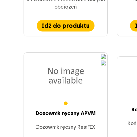
obciążeń
Idź do produktu
K
Dozownik ręczny APVM
Koń
Dozownik ręczny ResiFIX