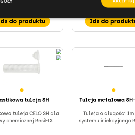
EGÓŁY
AKCEPTUJ
Idź do produktu
Idź do produkt
astikowa tuleja SH
Tuleja metalowa SH-
kowa tuleja CELO SH dla
Tuleja o długości 1m
wy chemicznej ResiFIX
systemu iniekcyjnego R