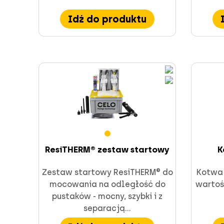
Idź do produktu
ResiTHERM® zestaw startowy
K
Zestaw startowy ResiTHERM® do
Kotwa 
mocowania na odległość do
wartoś
pustaków - mocny, szybki i z
separacją...