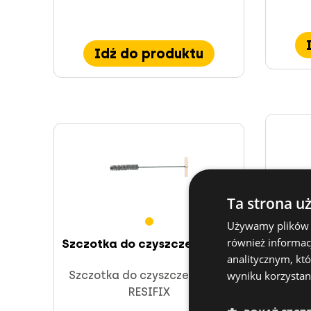
Idź do produktu
Ta strona u
Używamy plików co
również informac
Szczotka do czyszczenia RBK
Szczo
analitycznym, któ
wyniku korzystani
Szczotka do czyszczenia dla
Szczo
RESIFIX