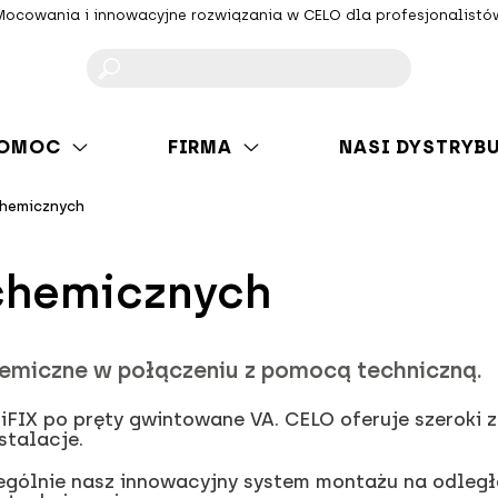
Mocowania i innowacyjne rozwiązania w CELO dla profesjonalistó
F
OMOC
FIRMA
NASI DYSTRYB
hemicznych
chemicznych
hemiczne w połączeniu z pomocą techniczną.
FIX po pręty gwintowane VA. CELO oferuje szeroki 
stalacje.
zególnie nasz innowacyjny system montażu na odleg