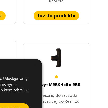
RESIFIX
u
Idź do produktu
×
chu. Udostępniamy
klamowym i
Uchwyt MRBKH dla RBS
a RBS
ub które zebrali w
Akcesoria do szczotki
ki
czyszczącej do ResiFIX
siFIX