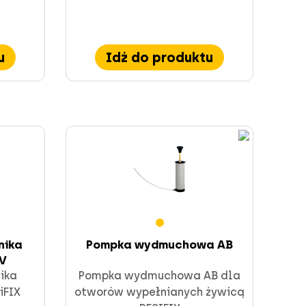
u
Idź do produktu
nika
Pompka wydmuchowa AB
V
ika
Pompka wydmuchowa AB dla
iFIX
otworów wypełnianych żywicą