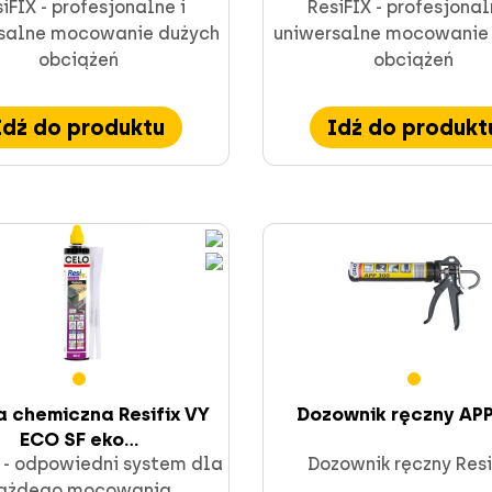
iFIX - profesjonalne i
ResiFIX - profesjonal
salne mocowanie dużych
uniwersalne mocowanie
obciążeń
obciążeń
Idź do produktu
Idź do produkt
 chemiczna Resifix VY
Dozownik ręczny APP
ECO SF eko...
 - odpowiedni system dla
Dozownik ręczny Resi
ażdego mocowania