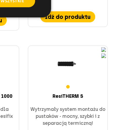
 WSZYSTKIE
Idź do produktu
u
 1000
ResiTHERM S
 dla
Wytrzymały system montażu do
esifix
pustaków - mocny, szybki i z
separacją termiczną!