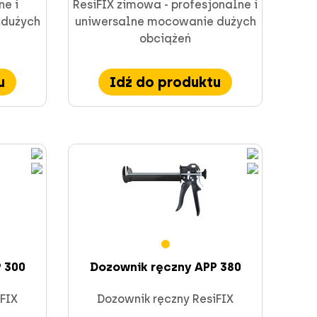
ne i
ResiFIX zimowa - profesjonalne i
 dużych
uniwersalne mocowanie dużych
obciążeń
u
Idź do produktu
 300
Dozownik ręczny APP 380
FIX
Dozownik ręczny ResiFIX