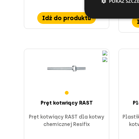
POKAŻ SZCZ
Idź do produktu
Pręt kotwiący RAST
Pl
Pręt kotwiący RAST dla kotwy
Plasti
chemicznej Resifix
kot