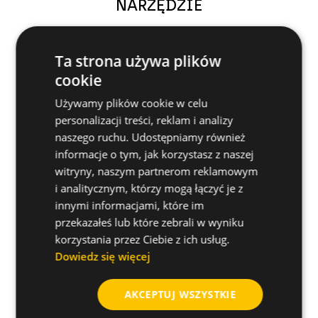
NARZĘDZIE
×
Ta strona używa plików
1
Kliknij poniższy link, aby wypełnić
cookie
formularz
Używamy plików cookie w celu
2
Wypełnij formularz - Wypełniając
personalizacji treści, reklam i analizy
wszystkie pola i dołączając fakturę
naszego ruchu. Udostępniamy również
informacje o tym, jak korzystasz z naszej
3
Otrzymasz wiadomość e-mail z
witryny, naszym partnerom reklamowym
potwierdzeniem, a Twoja prośba zostanie
i analitycznym, którzy mogą łączyć je z
przesłana do zatwierdzenia
innymi informacjami, które im
przekazałeś lub które zebrali w wyniku
4
Po zatwierdzeniu otrzymasz wiadomość
korzystania przez Ciebie z ich usług.
e-mail z potwierdzeniem - zwykle w ciągu 3 dni
Dowiedz się więcej
roboczych
5
Zacznij czerpać korzyści z rejestracji
AKCEPTUJ WSZYSTKIE
swojego narzędzia!