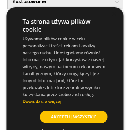
Zastosowanie
×
Ta strona używa plików
Dalsze specyfikacje
cookie
Używamy plików cookie w celu
personalizacji treści, reklam i analizy
naszego ruchu. Udostępniamy również
informacje o tym, jak korzystasz z naszej
witryny, naszym partnerom reklamowym
i analitycznym, którzy mogą łączyć je z
innymi informacjami, które im
przekazałeś lub które zebrali w wyniku
korzystania przez Ciebie z ich usług.
Czy masz jakieś pytania
Dowiedz się więcej
dotyczące tego produktu?
AKCEPTUJ WSZYSTKIE
Poproś o więcej informacji