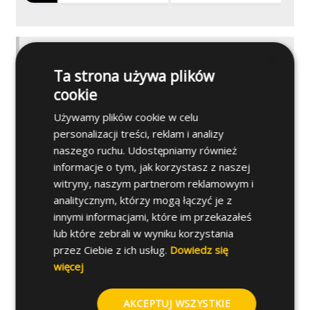
×
Zastosowanie
Ta strona używa plików
cookie
Dalsze specyfikacje
Używamy plików cookie w celu
personalizacji treści, reklam i analizy
naszego ruchu. Udostępniamy również
informacje o tym, jak korzystasz z naszej
witryny, naszym partnerom reklamowym i
analitycznym, którzy mogą łączyć je z
innymi informacjami, które im przekazałeś
lub które zebrali w wyniku korzystania
przez Ciebie z ich usług.
Dowiedz się
więcej
Czy masz jakieś pytania
dotyczące tego produktu?
AKCEPTUJ WSZYSTKIE