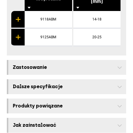
(mm)
9118ABM
14-18
9125ABM
20-25
Zastosowanie
Dalsze specyfikacje
Produkty powiązane
Jak zainstalować