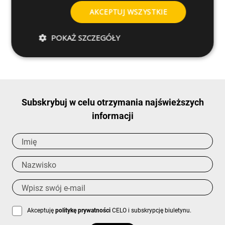
AKCEPTUJ WSZYSTKIE
Czy masz jakieś pytania
dotyczące tego produktu?
POKAŻ SZCZEGÓŁY
Poproś o więcej informacji
Subskrybuj w celu otrzymania najświeższych
informacji
Akceptuję
politykę prywatności
CELO i subskrypcję biuletynu.