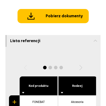
Pobierz dokumenty
Lista referencji
Kod produktu
Rodzaj
O
FONEBAT
Akcesoria