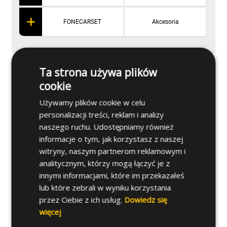
FONECARSET
Akcesoria
×
Ta strona używa plików
Zastosowanie
cookie
Używamy plików cookie w celu
Produkty powiązane
personalizacji treści, reklam i analizy
naszego ruchu. Udostępniamy również
informacje o tym, jak korzystasz z naszej
witryny, naszym partnerom reklamowym i
analitycznym, którzy mogą łączyć je z
innymi informacjami, które im przekazałeś
lub które zebrali w wyniku korzystania
przez Ciebie z ich usług.
Dowiedz się
więcej