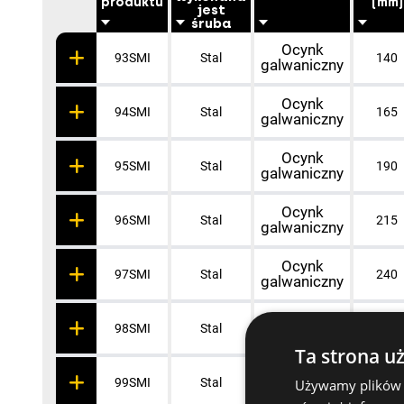
produktu
(mm)
jest
śruba
Ocynk
93SMI
Stal
140
galwaniczny
Ocynk
94SMI
Stal
165
galwaniczny
Ocynk
95SMI
Stal
190
galwaniczny
Ocynk
96SMI
Stal
215
galwaniczny
Ocynk
97SMI
Stal
240
galwaniczny
Ocynk
98SMI
Stal
265
galwaniczny
Ta strona u
Ocynk
99SMI
Stal
290
Używamy plików co
galwaniczny