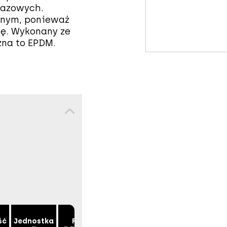
gazowych.
znym, ponieważ
ję. Wykonany ze
zna to EPDM.
ść
Jednostka
Rodzaj