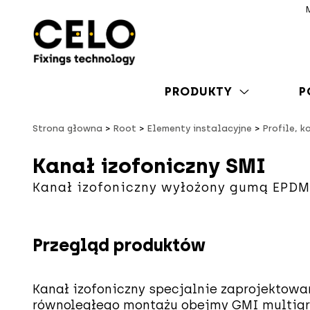
PRODUKTY
P
Strona głowna
Root
Elementy instalacyjne
Profile, k
Kanał izofoniczny SMI
Kanał izofoniczny wyłożony gumą EPDM
Przegląd produktów
Kanał izofoniczny specjalnie zaprojektowa
równoległego montażu obejmy GMI multigr