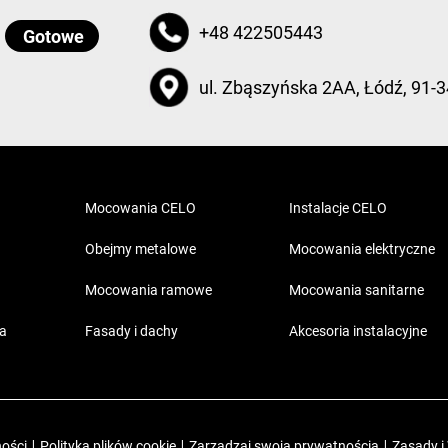
+48 422505443
ul. Zbąszyńska 2AA, Łódź, 91-3
Mocowania CELO
Instalacje CELO
Obejmy metalowe
Mocowania elektryczne
Mocowania ramowe
Mocowania sanitarne
ia
Fasady i dachy
Akcesoria instalacyjne
ności
|
Polityka plików cookie
|
Zarządzaj swoją prywatnością
|
Zasady i