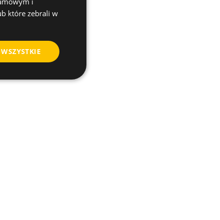
klamowym i
ub które zebrali w
 WSZYSTKIE