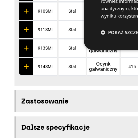
również informac
analitycznym, któ
Ocynk
910SMI
Stal
315
galwaniczny
wyniku korzystani
Ocynk
911SMI
Stal
340
galwaniczny
POKAŻ SZCZ
Ocynk
913SMI
Stal
390
galwaniczny
Ocynk
914SMI
Stal
415
galwaniczny
Zastosowanie
Dalsze specyfikacje