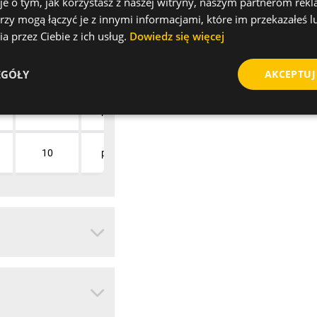
je o tym, jak korzystasz z naszej witryny, naszym partnerom re
rzy mogą łączyć je z innymi informacjami, które im przekazałeś l
25
pudełko
a przez Ciebie z ich usług.
Dowiedz się więcej
25
pudełko
EGÓŁY
AKCEPTUJ
25
pudełko
10
pudełko