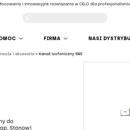
Mocowania i innowacyjne rozwiązania w CELO dla profesjonalistó
F
OMOC
FIRMA
NASI DYSTRYB
onsole i akcesoria
Kanał izofoniczny SMI
ny do
ap. Stanowi