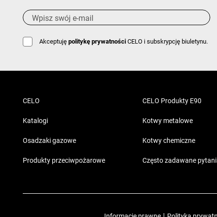
Akceptuję
politykę prywatności
CELO i subskrypcję biuletynu.
CELO
CELO Produkty E90
Katalogi
Kotwy metalowe
Osadzaki gazowe
Kotwy chemiczne
Produkty przeciwpożarowe
Często zadawane pytan
Informacje prawne
|
Polityka prywat