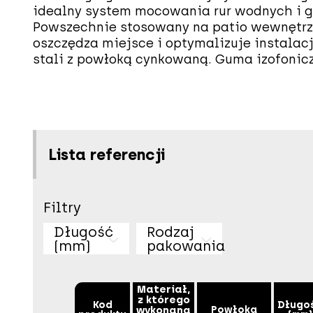
idealny system mocowania rur wodnych i 
Powszechnie stosowany na patio wewnętr
oszczędza miejsce i optymalizuje instalac
stali z powłoką cynkowaną. Guma izofonic
Lista referencji
Filtry
Długość
Rodzaj
(mm)
pakowania
Materiał,
z którego
Kod
Długo
wykonana
Powłoka