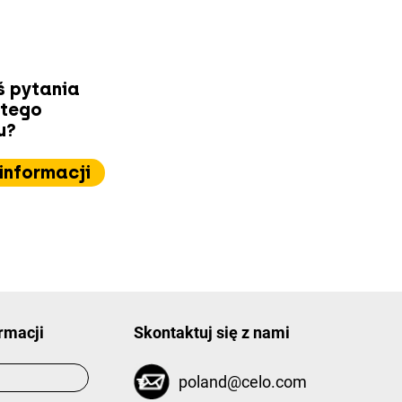
ś pytania
 tego
u?
informacji
rmacji
Skontaktuj się z nami
poland@celo.com