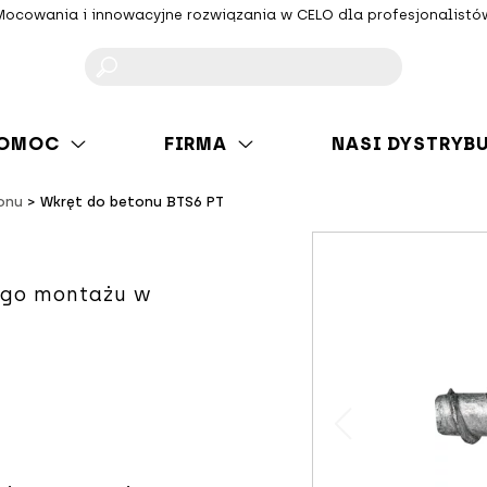
Mocowania i innowacyjne rozwiązania w CELO dla profesjonalistó
F
OMOC
FIRMA
NASI DYSTRYB
onu
Wkręt do betonu BTS6 PT
ego montażu w