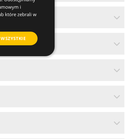
klamowym i
ub które zebrali w
 WSZYSTKIE