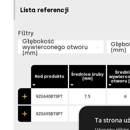
Lista referencji
Filtry
Głębokość
Głębo
wywierconego otworu
(mm)
(mm)
Średn
Średnica śruby
wywierc
Kod produktu
(mm)
otworu 
9ZG640BTSPT
7.5
6
9ZG655BTSPT
7.5
6
Ta strona u
Używamy plików co