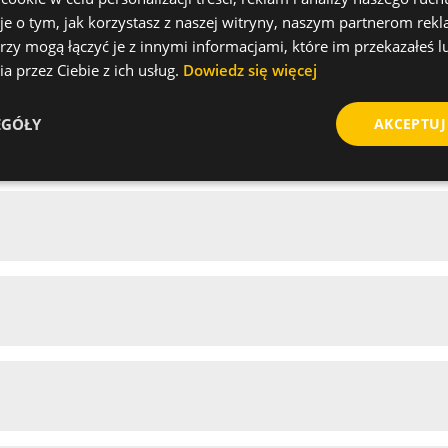
je o tym, jak korzystasz z naszej witryny, naszym partnerom re
rzy mogą łączyć je z innymi informacjami, które im przekazałeś l
a przez Ciebie z ich usług.
Dowiedz się więcej
EGÓŁY
AKCEPTUJ