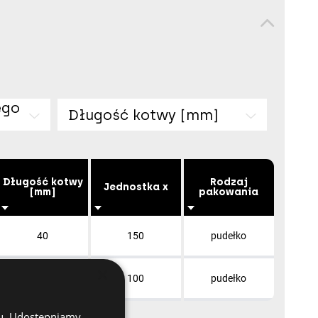
ego
Długość kotwy [mm]
Długość kotwy
Rodzaj
Jednostka x
[mm]
pakowania
40
150
pudełko
×
55
100
pudełko
chu. Udostępniamy