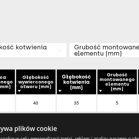
kość kotwienia
Grubość montowan
elementu (mm)
Grubość
Głębokość
ica
Głębokość
montowanego
kotwienia
onego
wywierconego
elementu
(mm)
otworu (mm)
(mm)
(mm)
40
35
5
40/55
35/50
20/5
żywa plików cookie
okie w celu personalizacji treści, reklam i analizy naszego ru