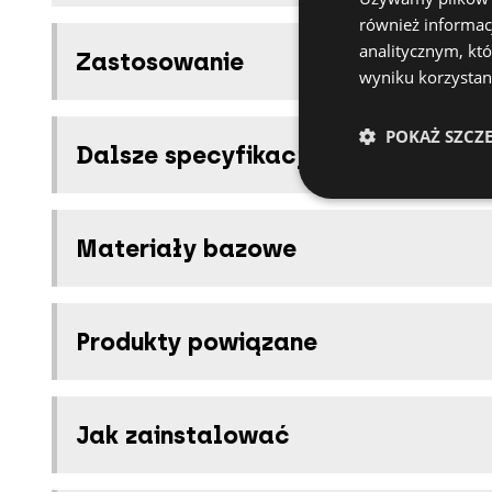
również informac
analitycznym, któ
Zastosowanie
wyniku korzystani
POKAŻ SZCZ
Dalsze specyfikacje
Materiały bazowe
Produkty powiązane
Jak zainstalować