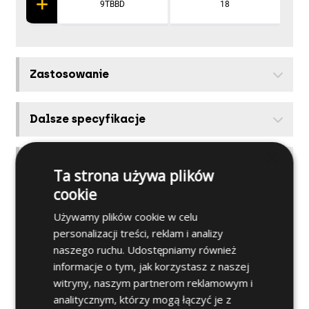
9TBBD
18
Zastosowanie
Dalsze specyfikacje
×
Materiały bazowe
Ta strona używa plików
cookie
Produkty powiązane
Używamy plików cookie w celu
personalizacji treści, reklam i analizy
naszego ruchu. Udostępniamy również
Jak zainstalować
informacje o tym, jak korzystasz z naszej
witryny, naszym partnerom reklamowym i
Przydatne porady
analitycznym, którzy mogą łączyć je z