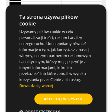
×
176300CCT
Kolor naturalny
Ta strona używa plików
cookie
176365CCT
Kolor naturalny
Używamy plików cookie w celu
personalizacji treści, reklam i analizy
176450CCT
Kolor naturalny
naszego ruchu. Udostępniamy również
informacje o tym, jak korzystasz z naszej
176550CCT
Kolor naturalny
witryny, naszym partnerom reklamowym
i analitycznym, którzy mogą łączyć je z
innymi informacjami, które im
188760CCT
Kolor naturalny
przekazałeś lub które zebrali w wyniku
korzystania przez Ciebie z ich usług.
190810CCT
Kolor naturalny
Dowiedz się więcej
AKCEPTUJ WSZYSTKIE
1126530CCT
Kolor naturalny
POKAŻ SZCZEGÓŁY