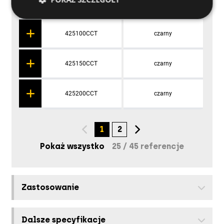
11261030CCT
Kolor naturalny
425100CCT
czarny
425150CCT
czarny
425200CCT
czarny
A
t
1
2
Pokaż wszystko
25
/
45 referencje
Zastosowanie
Dalsze specyfikacje